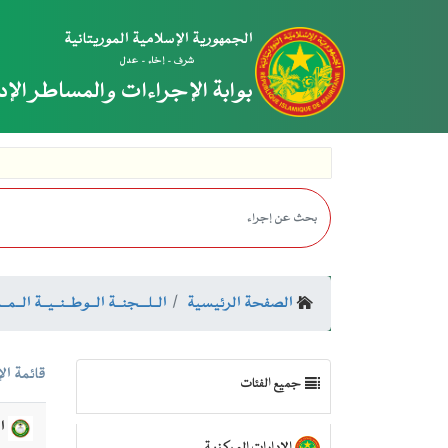
الجمهورية الإسلامية الموريتانية
شرف - إخاء - عدل
بوابة الإجراءات والمساطر الإد
ر
الصفحة الرئيسية
الــلـــجنــة الــوطــنــيــة الــمــسـ
قائمة الإجر
جميع الفئات
ال