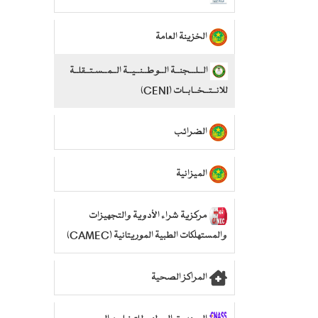
الخزينة العامة
الــلـــجنــة الــوطــنــيــة الــمــسـتــقلــة
للانــتــخــابــات (CENI)
الضرائب
الميزانية
مركزية شراء الأدوية والتجهيزات
والمستهلكات الطبية الموريتانية (CAMEC)
المراكز الصحية