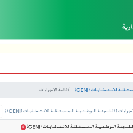
ارية
تــقلــة للانــتــخــابــات (CENI)
قائمة الإجراءات
اءات ( الــلـــجنــة الــوطــنــيــة الــمــسـتــقلــة للانــتــخــابــات (CENI) )
ــلـــجنــة الــوطــنــيــة الــمــسـتــقلــة للانــتــخــابــات (CENI)
0