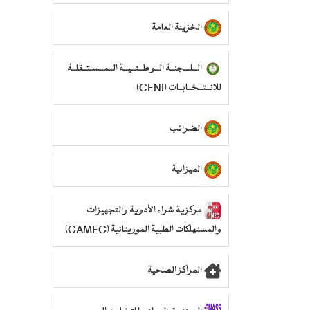
الخزينة العامة
الــلـــجنــة الــوطــنــيــة الــمــسـتــقلــة
للانــتــخــابــات (CENI)
الضرائب
الميزانية
مركزية شراء الأدوية والتجهيزات
والمستهلكات الطبية الموريتانية (CAMEC)
المراكز الصحية